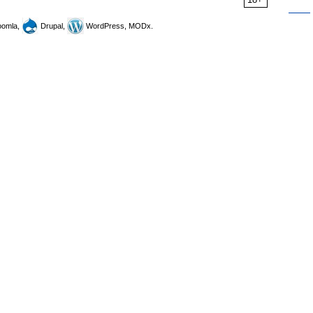
omla,
Drupal,
WordPress, MODx.