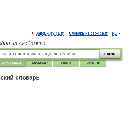
Запомнить сайт
Словарь на свой сайт
RU
едии на Академике
Найти!
Толкования
Переводы
Книги
Игры ⚽
ский словарь