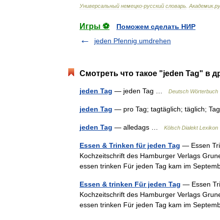
Универсальный
немецко
-
русский
словарь
.
Академик
.
ру
Игры ⚽
Поможем сделать НИР
jeden Pfennig umdrehen
Смотреть что такое "jeden Tag" в д
jeden Tag
— jeden Tag …
Deutsch Wörterbuch
jeden Tag
— pro Tag; tagtäglich; täglich; T
jeden Tag
— alledags …
Kölsch Dialekt Lexikon
Essen & Trinken für jeden Tag
— Essen Trin
Kochzeitschrift des Hamburger Verlags Grun
essen trinken Für jeden Tag kam im Septem
Essen & trinken Für jeden Tag
— Essen Tri
Kochzeitschrift des Hamburger Verlags Grun
essen trinken Für jeden Tag kam im Septem