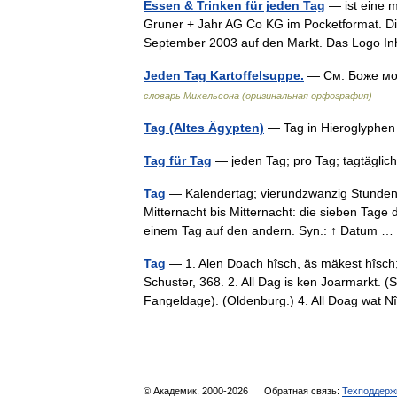
Essen & Trinken für jeden Tag
— ist eine m
Gruner + Jahr AG Co KG im Pocketformat. Di
September 2003 auf den Markt. Das Logo I
Jeden Tag Kartoffelsuppe.
— См. Боже мо
словарь Михельсона (оригинальная орфография)
Tag (Altes Ägypten)
— Tag in Hieroglyphe
Tag für Tag
— jeden Tag; pro Tag; tagtäglic
Tag
— Kalendertag; vierundzwanzig Stunden * 
Mitternacht bis Mitternacht: die sieben Tag
einem Tag auf den andern. Syn.: ↑ Datum
Tag
— 1. Alen Doach hîsch, äs mäkest hîsch;
Schuster, 368. 2. All Dag is ken Joarmarkt. (S
Fangeldage). (Oldenburg.) 4. All Doag wat
© Академик, 2000-2026
Обратная связь:
Техподдерж