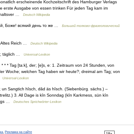
onatlich erscheinende Kochzeitschrift des Hamburger Verlags
e erste Ausgabe von essen trinken Für jeden Tag kam im
nhaltsver …
Deutsch Wikipedia
й, Боже! всякий день то же …
Большой толково-фразеологический
n Altes Reich …
Deutsch Wikipedia
h; täglich …
Universal-Lexikon
* * Tag [ta:k], der; [e]s, e: 1. Zeitraum von 24 Stunden, von
e der Woche; welchen Tag haben wir heute?; dreimal am Tag; von
 …
Universal-Lexikon
 un Sangtich hîsch, dâd äs hîsch. (Siebenbürg. sächs.) –
trelitz.) 3. All Dage is kîn Sonndag (kîn Karkmess, sün kîn
 Nîgs …
Deutsches Sprichwörter-Lexikon
ка
,
Реклама на сайте
18+