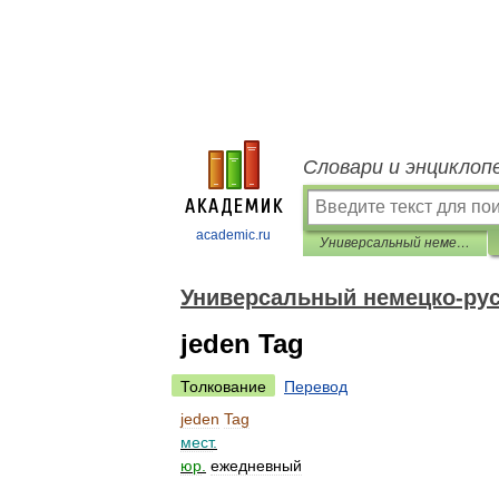
Словари и энциклоп
academic.ru
Универсальный немецко-русский словарь
Универсальный немецко-рус
jeden Tag
Толкование
Перевод
jeden
Tag
мест
.
юр
.
ежедневный